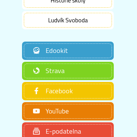
Historie školy
Ludvík Svoboda
Edookit
Strava
Facebook
YouTube
E-podatelna