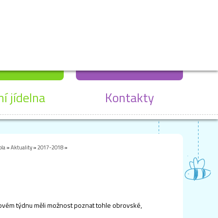
ní jídelna
Kontakty
ola
»
Aktuality
»
2017-2018
»
novém týdnu měli možnost poznat tohle obrovské,