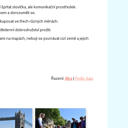
 šprtat slovíčka, ale komunikační prostředek.
zykem a dorozuměli se.
nakupovat ve třech různých měnách.
tidenní dobrodružství prožili.
čkami na mapách, nebojí se poznávat cizí země a jejich
Řazení:
Alba
|
Podle data