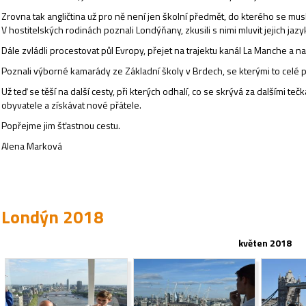
Zrovna tak angličtina už pro ně není jen školní předmět, do kterého se musí
V hostitelských rodinách poznali Londýňany, zkusili s nimi mluvit jejich ja
Dále zvládli procestovat půl Evropy, přejet na trajektu kanál La Manche a 
Poznali výborné kamarády ze Základní školy v Brdech, se kterými to celé pě
Už teď se těší na další cesty, při kterých odhalí, co se skrývá za dalšími te
obyvatele a získávat nové přátele.
Popřejme jim šťastnou cestu.
Alena Marková
Londýn 2018
květen 2018