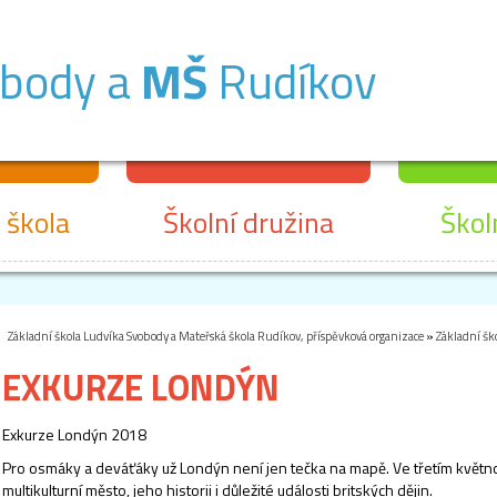
obody a
MŠ
Rudíkov
 škola
Školní družina
Škol
Základní škola Ludvíka Svobody a Mateřská škola Rudíkov, příspěvková organizace
»
Základní šk
EXKURZE LONDÝN
Exkurze Londýn 2018
Pro osmáky a deváťáky už Londýn není jen tečka na mapě. Ve třetím květ
multikulturní město, jeho historii i důležité události britských dějin.