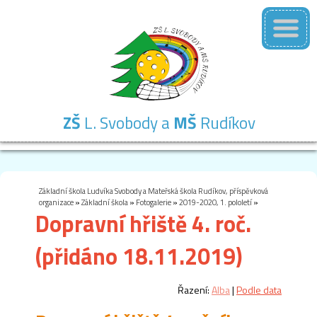
ZŠ
L. Svobody a
MŠ
Rudíkov
Základní
Mateřská
Školní
Školní
Kontakty
škola
škola
družina
jídelna
Základní škola Ludvíka Svobody a Mateřská škola Rudíkov, příspěvková
organizace
»
Základní škola
»
Fotogalerie
»
2019-2020, 1. pololetí
»
Dopravní hřiště 4. roč.
(přidáno 18.11.2019)
Řazení:
Alba
|
Podle data