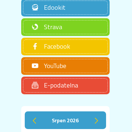
Edookit
Strava
Facebook
YouTube
E-podatelna
srpen 2026
‹
›