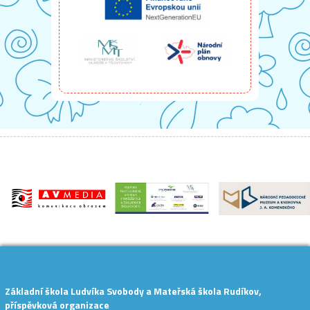
Základní škola Ludvíka Svobody a Mateřská škola Rudíkov,
příspěvková organizace