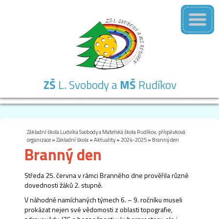
ZŠ
L. Svobody a
MŠ
Rudíkov
Základní
Mateřská
Školní
Školní
Kontakty
škola
škola
družina
jídelna
Základní škola Ludvíka Svobody a Mateřská škola Rudíkov, příspěvková
organizace
»
Základní škola
»
Aktuality
»
2024-2025
»
Branný den
Branný den
Středa 25. června v rámci Branného dne prověřila různé
dovednosti žáků 2. stupně.
V náhodně namíchaných týmech 6. – 9. ročníku museli
prokázat nejen své vědomosti z oblasti topografie,