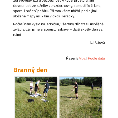
zdravovědy, IZS a bezpečnosti v kyberprostoru, ale i
dovednosti ze střelby ze vzduchovky, samostřílu či luku,
sportu i hašení požáru. Při tom všem uběhli podle jimi
složené mapy asi 7 km v okolí Herádky.
Počasí nám vyšlo na jedničku, všechny děti trasu úspěšně
zvládly, užili jsme si spoustu zábavy – další skvělý den za
námi!
L. Pužová
Řazení:
Alba
|
Podle data
Branný den