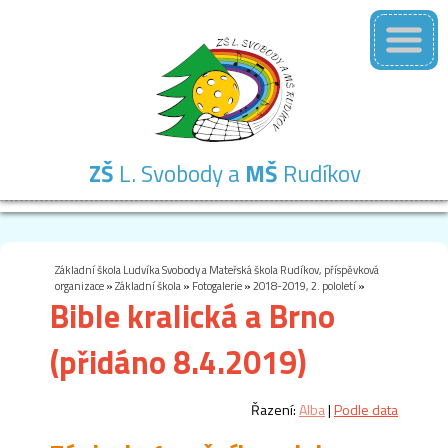
ZŠ
L. Svobody a
MŠ
Rudíkov
Základní
Mateřská
Školní
Školní
Kontakty
škola
škola
družina
jídelna
Základní škola Ludvíka Svobody a Mateřská škola Rudíkov, příspěvková
organizace
»
Základní škola
»
Fotogalerie
»
2018-2019, 2. pololetí
»
Bible kralická a Brno
(přidáno 8.4.2019)
Řazení:
Alba
|
Podle data