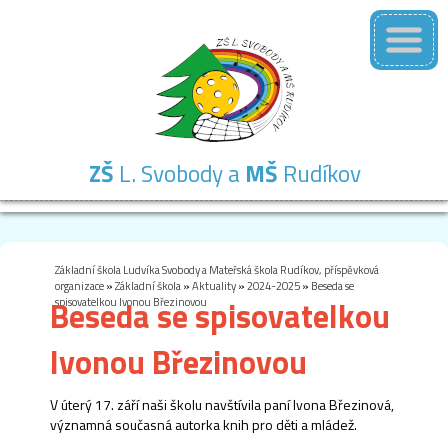
ZŠ
L. Svobody a
MŠ
Rudíkov
Základní
Mateřská
Školní
Školní
Kontakty
škola
škola
družina
jídelna
Základní škola Ludvíka Svobody a Mateřská škola Rudíkov, příspěvková
organizace
»
Základní škola
»
Aktuality
»
2024-2025
»
Beseda se
Beseda se spisovatelkou
spisovatelkou Ivonou Březinovou
Ivonou Březinovou
V úterý 17. září naši školu navštívila paní Ivona Březinová,
významná současná autorka knih pro děti a mládež.