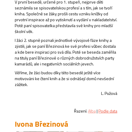
V první besedě, určené pro 1. stupeň, nejprve děti
seznámila se spisovatelskou profesí a s tím, jak se tvoří
kniha. Společně se žáky prošli cestu vzniku knížky od
prvotní inspirace až po vytisknutí a vydání v nakladatelství.
Poté paní spisovatelka představila své knihy pro mladší
školní věk.
I žáci 2. stupně poznali jednotlivé vývojové fáze knihy a
zjistili, jak se paní Březinová ke své profesi vůbec dostala
a kde bere inspiraci pro svá díla. Poté se beseda zaměřila
na tituly paní Březinové o různých dobrodružstvích party
kamarádů, ale i negativních sociálních jevech.
Věříme, že žáci budou díky této besedě ještě více
motivováni ke čtení knih a že si odnášejí domů nevšední
zážitek.
L. Pužová
Řazení:
Alba
|
Podle data
Ivona Březinová