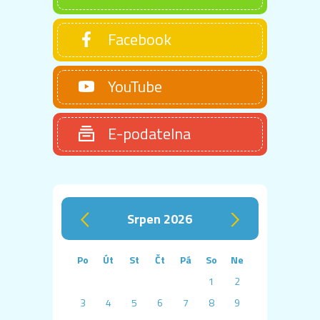
Facebook
YouTube
E-podatelna
srpen 2026
‹
›
Po
Út
St
Čt
Pá
So
Ne
1
2
3
4
5
6
7
8
9