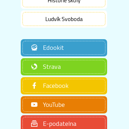
Historie školy
Ludvík Svoboda
Edookit
Strava
Facebook
YouTube
E-podatelna