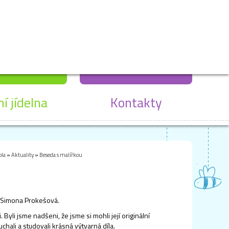
ní jídelna
Kontakty
ola
»
Aktuality
»
Beseda s malířkou
ka Simona Prokešová.
i. Byli jsme nadšeni, že jsme si mohli její originální
hali a studovali krásná výtvarná díla.