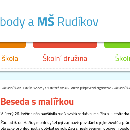
obody a
MŠ
Rudíkov
 škola
Školní družina
Škol
Základní škola Ludvíka Svobody a Mateřská škola Rudíkov, příspěvková organizace
»
Základní šk
Beseda s malířkou
V úterý 26. května nás navštívila rudíkovská rodačka, malířka a ilustrátor
Žáci od 3. do 9. třídy mohli slyšet její zajímavé povídání o jejím životě a prác
obrázky prohlédnout a dotýkat se jich. Žáci s neskrývaným obdivem poslouc