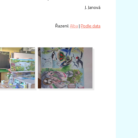
J. Janová
Řazení:
Alba
|
Podle data