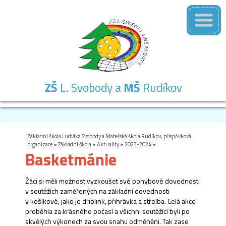
ZŠ
L. Svobody a
MŠ
Rudíkov
Základní
Mateřská
Školní
Školní
Kontakty
škola
škola
družina
jídelna
Základní škola Ludvíka Svobody a Mateřská škola Rudíkov, příspěvková
organizace
»
Základní škola
»
Aktuality
»
2023-2024
»
Basketmánie
Žáci si měli možnost vyzkoušet své pohybové dovednosti
v soutěžích zaměřených na základní dovednosti
v košíkové, jako je driblink, přihrávka a střelba. Celá akce
proběhla za krásného počasí a všichni soutěžící byli po
skvělých výkonech za svou snahu odměněni. Tak zase