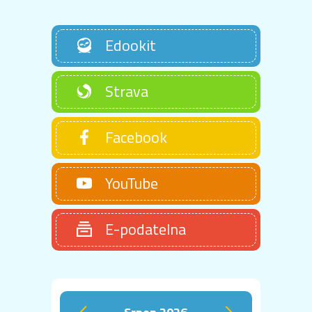
Edookit
Strava
Facebook
YouTube
E-podatelna
srpen 2026