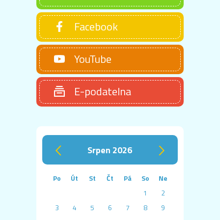
Facebook
YouTube
E-podatelna
srpen 2026
‹
›
Po
Út
St
Čt
Pá
So
Ne
1
2
3
4
5
6
7
8
9