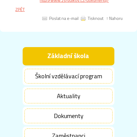
http://www.zsrudikov.cz/dokumenty/
ZPĚT
Poslat na e-mail
Tisknout
↑ Nahoru
Základní škola
Školní vzdělávací program
Aktuality
Dokumenty
Zaměstnanci