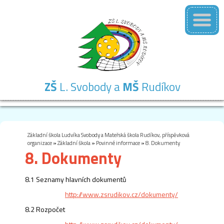
ZŠ
L. Svobody a
MŠ
Rudíkov
Základní
Mateřská
Školní
Školní
Kontakty
škola
škola
družina
jídelna
Základní škola Ludvíka Svobody a Mateřská škola Rudíkov, příspěvková
organizace
»
Základní škola
»
Povinné informace
»
8. Dokumenty
8. Dokumenty
8.1 Seznamy hlavních dokumentů
http://www.zsrudikov.cz/dokumenty/
8.2 Rozpočet