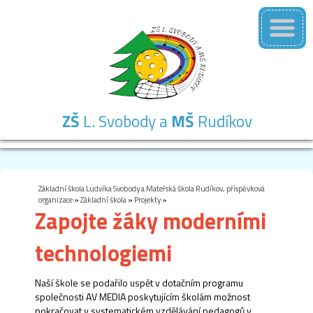
ZŠ
L. Svobody a
MŠ
Rudíkov
Základní
Mateřská
Školní
Školní
Kontakty
škola
škola
družina
jídelna
Základní škola Ludvíka Svobody a Mateřská škola Rudíkov, příspěvková
organizace
»
Základní škola
»
Projekty
»
Zapojte žáky moderními
technologiemi
Naší škole se podařilo uspět v dotačním programu
společnosti AV MEDIA poskytujícím školám možnost
pokračovat v systematickém vzdělávání pedagogů v