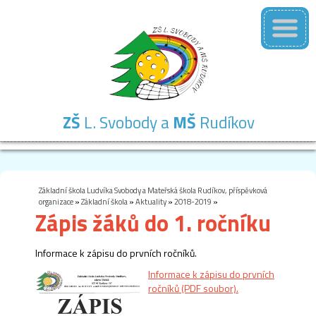
ZŠ
L. Svobody a
MŠ
Rudíkov
Základní
Mateřská
Školní
Školní
Kontakty
škola
škola
družina
jídelna
Základní škola Ludvíka Svobody a Mateřská škola Rudíkov, příspěvková
organizace
»
Základní škola
»
Aktuality
»
2018-2019
»
Zápis žáků do 1. ročníku
Informace k zápisu do prvních ročníků.
Informace k zápisu do prvních
ročníků (PDF soubor).