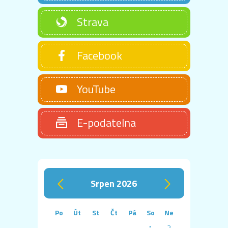
Strava
Facebook
YouTube
E-podatelna
srpen 2026
‹
›
Po
Út
St
Čt
Pá
So
Ne
1
2