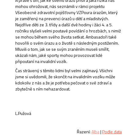
A právě s tím, jak ke svému úrazu přišli a jaká rizika nás
mohou ohrožovat, nás seznámili v rámci projektu
Všeobecné zdravotní pojišťovny VZPoura úrazům, který
je zaměřený na prevenci úrazů u dětí a mladistvých.
Nejdříve děti ze 3. třídy a další dvě hodiny i žáci 4. a 5.
ročníku slyšeli velmi poutavé povídání o hrozbách, s nimiž
se mohou během svého života setkat. Ambasadoři také
hovořili o svém úrazu a o životě s následným postižením.
Mluvili o tom, jak se se svým zraněním museli smířit,
ukázali nám, jaké sporty mohou provozovat lidé
připoutaní na invalidní vozík.
Čas strávený s těmito lidmi byl velmi zajímavý. Všichni
jsme si uvědomili, že skončit na invalidním vozíku může
kdokoliv z nás a že je potřeba pečovat o své zdraví a
zbytečně s ním nehazardovat.
L.Pužová
Řazení:
Alba
|
Podle data