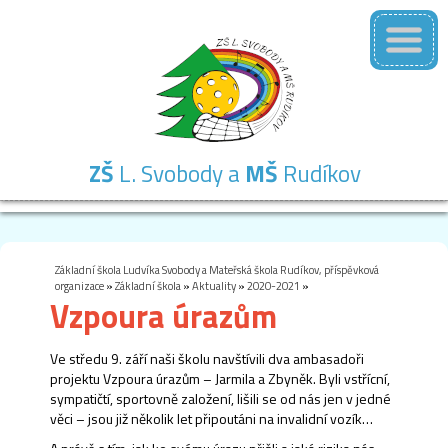
ZŠ
L. Svobody a
MŠ
Rudíkov
Základní
Mateřská
Školní
Školní
Kontakty
škola
škola
družina
jídelna
Základní škola Ludvíka Svobody a Mateřská škola Rudíkov, příspěvková
organizace
»
Základní škola
»
Aktuality
»
2020-2021
»
Vzpoura úrazům
Ve středu 9. září naši školu navštívili dva ambasadoři
projektu Vzpoura úrazům – Jarmila a Zbyněk. Byli vstřícní,
sympatičtí, sportovně založení, lišili se od nás jen v jedné
věci – jsou již několik let připoutáni na invalidní vozík…