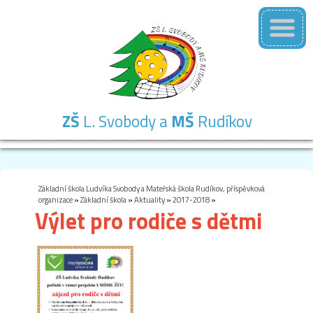
ZŠ
L. Svobody a
MŠ
Rudíkov
Základní
Mateřská
Školní
Školní
Kontakty
škola
škola
družina
jídelna
Základní škola Ludvíka Svobody a Mateřská škola Rudíkov, příspěvková
organizace
»
Základní škola
»
Aktuality
»
2017-2018
»
Výlet pro rodiče s dětmi