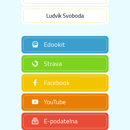
Ludvík Svoboda
Edookit
Strava
Facebook
YouTube
E-podatelna