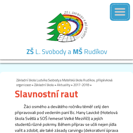
ZŠ
L. Svobody a
MŠ
Rudíkov
Základní
Mateřská
Školní
Školní
Kontakty
škola
škola
družina
jídelna
Základní škola Ludvíka Svobody a Mateřská škola Rudíkov, příspěvková
organizace
»
Základní škola
»
Aktuality
»
2017-2018
»
Slavnostní raut
Žáci osmého a devátého ročníku téměř celý den
připravovali pod vedením paní Bc. Hany Lavické (Hotelová
škola Světlá a SOŠ řemesel Velké Meziříčí) a jejích
studentů různé pokrmy. Během příprav se učili nejen jídla
vařit a zdobit, ale také zásady carvingu (dekorativní úprava