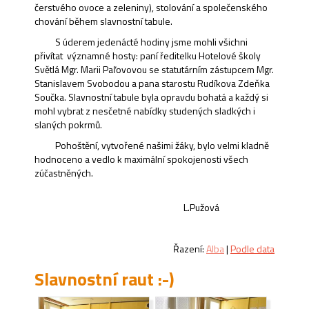
čerstvého ovoce a zeleniny), stolování a společenského
chování během slavnostní tabule.
S úderem jedenácté hodiny jsme mohli všichni
přivítat významné hosty: paní ředitelku Hotelové školy
Světlá Mgr. Marii Paľovovou se statutárním zástupcem Mgr.
Stanislavem Svobodou a pana starostu Rudíkova Zdeňka
Součka. Slavnostní tabule byla opravdu bohatá a každý si
mohl vybrat z nesčetné nabídky studených sladkých i
slaných pokrmů.
Pohoštění, vytvořené našimi žáky, bylo velmi kladně
hodnoceno a vedlo k maximální spokojenosti všech
zúčastněných.
L.Pužová
Řazení:
Alba
|
Podle data
Slavnostní raut :-)