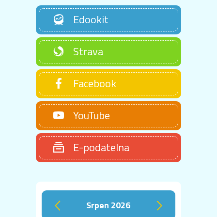
Edookit
Strava
Facebook
YouTube
E-podatelna
srpen 2026
‹
›