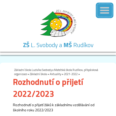
ZŠ
L. Svobody a
MŠ
Rudíkov
Základní
Mateřská
Školní
Školní
Kontakty
škola
škola
družina
jídelna
Základní škola Ludvíka Svobody a Mateřská škola Rudíkov, příspěvková
organizace
»
Základní škola
»
Aktuality
»
2021-2022
»
Rozhodnutí o přijetí
2022/2023
Rozhodnutí o přijetí žáků k základnímu vzdělávání od
školního roku 2022/2023