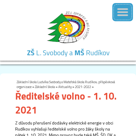
ZŠ
L. Svobody a
MŠ
Rudíkov
Základní
Mateřská
Školní
Školní
Kontakty
škola
škola
družina
jídelna
Základní škola Ludvíka Svobody a Mateřská škola Rudíkov, příspěvková
organizace
»
Základní škola
»
Aktuality
»
2021-2022
»
Ředitelské volno - 1. 10.
2021
Z důvodu přerušení dodávky elektrické energie v obci
Rudíkov vyhlašuji ředitelské volno pro žáky školy na
pátek 1. 10. 2021. Mimo provoz bude také MŠ, ŠD, DK a