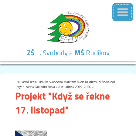
ZŠ
L. Svobody a
MŠ
Rudíkov
Základní
Mateřská
Školní
Školní
Kontakty
škola
škola
družina
jídelna
Základní škola Ludvíka Svobody a Mateřská škola Rudíkov, příspěvková
organizace
»
Základní škola
»
Aktuality
»
2019-2020
»
Projekt "Když se řekne
17. listopad"