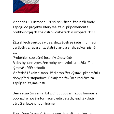
V pondělí 18. listopadu 2019 se všichni žáci naší školy
zapojili do projektu, který měl za cíl připomenout a
prohloubit jejich znalosti o událostech v listopadu 1989.
Žáci shlédli výuková videa, dozvěděli se řadu informací,
vyráběli transparenty, státní vlajku a znak, zpívali písně
atp.
Proběhlo i společné focení v tělocvičně.
A aby byl den zpestřen pohybem, zdolala každá třída
týmově 1989 schodů.
V předsálí školy si mohli žáci prohlížet výstavu předmětů z
doby předlistopadové. Děkujeme žákům a rodičům za
zapůjčení zajímavostí.
Den se žákům velmi líbil, pohodovou a hravou formou je
obohatil o nové informace o událostech, jejichž kulaté
výročí si letos připomínáme.
Společnou fotografii jsme zaregistrovali do pokusu o