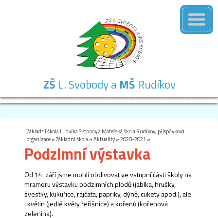
ZŠ
L. Svobody a
MŠ
Rudíkov
Základní
Mateřská
Školní
Školní
Kontakty
škola
škola
družina
jídelna
Základní škola Ludvíka Svobody a Mateřská škola Rudíkov, příspěvková
organizace
»
Základní škola
»
Aktuality
»
2020-2021
»
Podzimní výstavka
Od 14. září jsme mohli obdivovat ve vstupní části školy na
mramoru výstavku podzimních plodů (jablka, hrušky,
švestky, kukuřice, rajčata, papriky, dýně, cukety apod.), ale
i květin (jedlé květy řeřišnice) a kořenů (kořenová
zelenina).