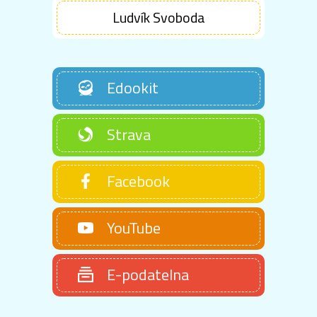
Ludvík Svoboda
Edookit
Strava
Facebook
YouTube
E-podatelna