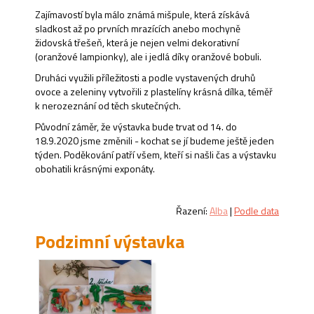
Zajímavostí byla málo známá mišpule, která získává
sladkost až po prvních mrazících anebo mochyně
židovská třešeň, která je nejen velmi dekorativní
(oranžové lampionky), ale i jedlá díky oranžové bobuli.
Druháci využili příležitosti a podle vystavených druhů
ovoce a zeleniny vytvořili z plastelíny krásná dílka, téměř
k nerozeznání od těch skutečných.
Původní záměr, že výstavka bude trvat od 14. do
18.9.2020 jsme změnili - kochat se jí budeme ještě jeden
týden. Poděkování patří všem, kteří si našli čas a výstavku
obohatili krásnými exponáty.
Řazení:
Alba
|
Podle data
Podzimní výstavka