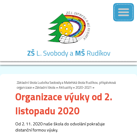
ZŠ
L. Svobody a
MŠ
Rudíkov
Základní
Mateřská
Školní
Školní
Kontakty
škola
škola
družina
jídelna
Základní škola Ludvíka Svobody a Mateřská škola Rudíkov, příspěvková
organizace
»
Základní škola
»
Aktuality
»
2020-2021
»
Organizace výuky od 2.
listopadu 2020
Od 2. 11. 2020 naše škola do odvolání pokračuje
distanční formou výuky.