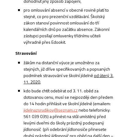
dohodnut jiný způsob zapojení,
pro omlouvání absencí v obecné rovině platí to
stejné, co pro prezenční vzdělávání. Školský
zákon stanoví povinnost omlouvání do tří
kalendářních dnů po začátku absence. Zákonní
zástupci posílají omluvenky třídnímu učiteli
výhradně přes Edookit.
Stravování
žákům na distanční výuce je umožněno za
stejných, již dříve specifikovaných a popsaných
podmínek stravování ve školní jídelně
od úterý 3.
11. 2020
,
kdo bude chtít odebírat od 3. 11. oběd za
dotovanou cenu, musí se nejpozději den předem
do 14 hodin přihlásit ve školní jídelně (emailem:
jidelnazsrudikov@seznam.cz
nebo telefonicky:
561 039 035) a přinést na stůl umístěný před
levými dveřmi do školy prázdný podepsaný
jídlonosič (při odebrání jídlonosiče přinesete
druhý prázdný jídlonosič pro oběd na další den –