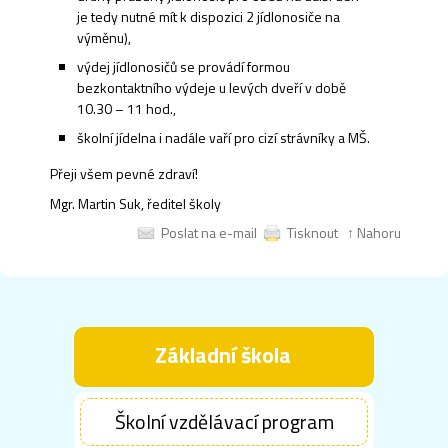
je tedy nutné mít k dispozici 2 jídlonosiče na
výměnu),
výdej jídlonosičů se provádí formou
bezkontaktního výdeje u levých dveří v době
10.30 – 11 hod.,
školní jídelna i nadále vaří pro cizí strávníky a MŠ.
Přeji všem pevné zdraví!
Mgr. Martin Suk, ředitel školy
Poslat na e-mail
Tisknout
↑ Nahoru
Základní škola
Školní vzdělávací program