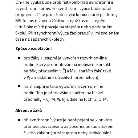
On-line výuka bude probíhat kombinací synchronní a
asynchronní formy. Při synchronní výuce bude učitel
propojen s žáky prostřednictvím komunikační platformy
MS Teams (skupina žáků ve stejný čas na stejném
virtuálním místě pracuje na stejném nebo podobném
úkolu). Při asynchronní výuce žáci pracují v jimi zvoleném
čase na zadaných úkolech.
Způsob vzdělávání
pro žáky 1. stupně je vytvořen rozvrh on-line
hodin, který je orientován na motivační kontakt
se žáky především v Čj a M (u starších žáků také
v Aj a v ostatních důležitých předmětech),
na 2. stupni je také vytvořen rozvrh on-line
hodin. Ten je především zaměřen na hlavní
předměty – Čj, M, Aj, Nj a dále na F, Ch, Z, D, Př.
Absence žáků
při synchronní výuce je nepřipojení se k on-line
přenosu považováno za absenci, pokud s žákem
či jeho zákonným zástupcem nebyl individuálně