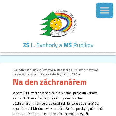
ZŠ
L. Svobody a
MŠ
Rudíkov
Základní
Mateřská
Školní
Školní
Kontakty
škola
škola
družina
jídelna
Základní škola Ludvíka Svobody a Mateřská škola Rudíkov, příspěvková
organizace
»
Základní škola
»
Aktuality
»
2020-2021
»
Na den záchranářem
V pátek 11. září se v naší škole v rámci projektu Zdravá
škola 2020 uskutečnil projektový den Na den
záchranářem. Tým profesionálních lektorů záchranářů a
společnost PMeduca všem našim žákům poskytly užitečné
a praktické informace, které všichni mohou využít