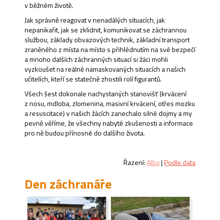
v běžném životě.
Jak správně reagovat v nenadálých situacích, jak
nepanikařit, jak se zklidnit, komunikovat se záchrannou
službou, základy obvazových technik, základní transport
zraněného z místa na místo s přihlédnutím na své bezpečí
a mnoho dalších záchranných situací si žáci mohli
vyzkoušet na reálně namaskovaných situacích a našich
učitelích, kteří se statečně zhostili rolí figurantů.
Všech šest dokonale nachystaných stanovišť (krvácení
z nosu, mdloba, zlomenina, masivní krvácení, otřes mozku
a resuscitace) v našich žácích zanechalo silné dojmy a my
pevně věříme, že všechny nabyté zkušenosti a informace
pro ně budou přínosné do dalšího života.
Řazení:
Alba
|
Podle data
Den záchranáře