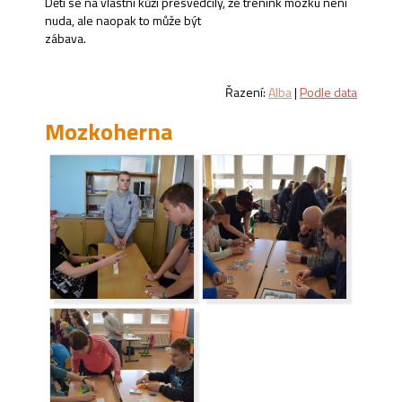
Děti se na vlastní kůži přesvědčily, že trénink mozku není
nuda, ale naopak to může být
zábava.
Řazení:
Alba
|
Podle data
Mozkoherna