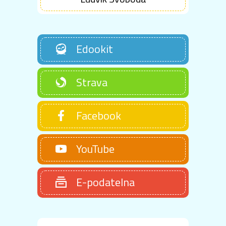
Edookit
Strava
Facebook
YouTube
E-podatelna