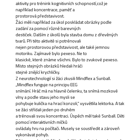
aktivity pro trénink kognitivních schopností,což je
například koncentrace, paměť a
prostorová představivost.
Žáci měli například za úkol poskládat obrázky podle
zadání za pomocí různě barevných
destiček. Dalším z úkolů byla stavba domu z dřevěných
tvarů. Při této aktivitě si potrénovali
nejen prostorovou představivost, ale také jemnou
motoriku. Zajímavé bylo pexeso. Ne to
klasické, které známe všichni. Bylo to zvukové pexeso.
Místo stejných obrázků hledali hráči
stejné znějící krychličky.
Z neurotechnologií si žáci zkusili Mindflex a Sunball.
„Mindflex funguje na principu EEG
snímání. Hráč má na hlavně čelenku, ta snímá mozkové
vlny a podle stavu jeho mysli se
pohybuje kulička na hrací konzoli,“ vysvětlila lektorka. A tak
se žáci střídali jeden po druhém
a trénovali svou koncentraci. Úspěch měl také Sunball. Děti
pomocí interaktivních míčků
ovládaly hru na počítači. Musely se soustředit a zároveň
vykonávat pohyb.