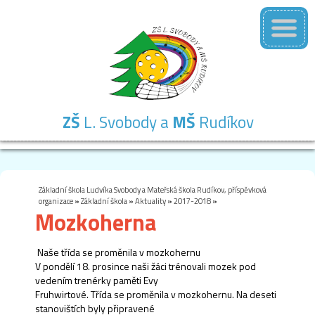
ZŠ
L. Svobody a
MŠ
Rudíkov
Základní
Mateřská
Školní
Školní
Kontakty
škola
škola
družina
jídelna
Základní škola Ludvíka Svobody a Mateřská škola Rudíkov, příspěvková
organizace
»
Základní škola
»
Aktuality
»
2017-2018
»
Mozkoherna
Naše třída se proměnila v mozkohernu
V pondělí 18. prosince naši žáci trénovali mozek pod
vedením trenérky paměti Evy
Fruhwirtové. Třída se proměnila v mozkohernu. Na deseti
stanovištích byly připravené