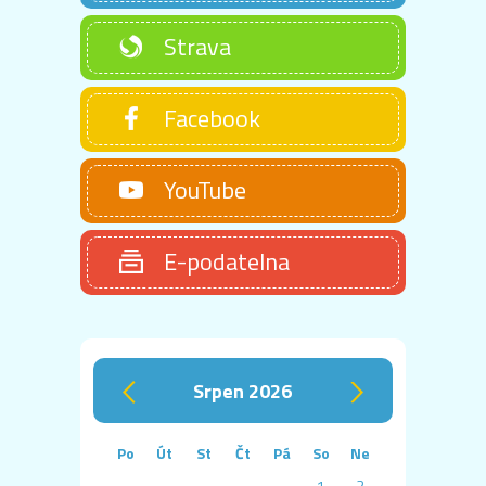
Strava
Facebook
YouTube
E-podatelna
srpen 2026
‹
›
Po
Út
St
Čt
Pá
So
Ne
1
2