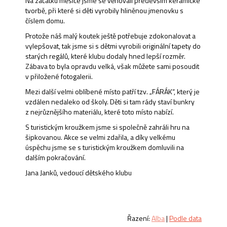
Na začátku měsíce jsme se věnovali především keramické
tvorbě, při které si děti vyrobily hliněnou jmenovku s
číslem domu.
Protože náš malý koutek ještě potřebuje zdokonalovat a
vylepšovat, tak jsme si s dětmi vyrobili originální tapety do
starých regálů, které klubu dodaly hned lepší rozměr.
Zábava to byla opravdu velká, však můžete sami posoudit
v přiložené fotogalerii.
Mezi další velmi oblíbené místo patří tzv. „FÁRÁK“, který je
vzdálen nedaleko od školy. Děti si tam rády staví bunkry
z nejrůznějšího materiálu, které toto místo nabízí.
S turistickým kroužkem jsme si společně zahráli hru na
šipkovanou. Akce se velmi zdařila, a díky velkému
úspěchu jsme se s turistickým kroužkem domluvili na
dalším pokračování.
Jana Janků, vedoucí dětského klubu
Řazení:
Alba
|
Podle data