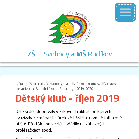
ZŠ
L. Svobody a
MŠ
Rudíkov
Základní
Mateřská
Školní
Školní
Kontakty
škola
škola
družina
jídelna
Základní škola Ludvíka Svobody a Mateřská škola Rudíkov, příspěvková
organizace
»
Základní škola
»
Aktuality
»
2019-2020
»
Dětský klub - říjen 2019
Dále si děti dopřávaly venkovních aktivit, při kterých
využívaly zejména víceúčelové hřiště a travnaté fotbalové
hřiště. Před školou se děti vyřádily na zábavných
prolézačkách apod.