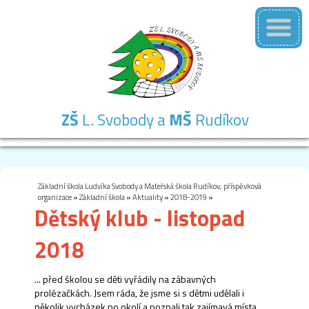
ZŠ
L. Svobody a
MŠ
Rudíkov
Základní
Mateřská
Školní
Školní
Kontakty
škola
škola
družina
jídelna
Základní škola Ludvíka Svobody a Mateřská škola Rudíkov, příspěvková
organizace
»
Základní škola
»
Aktuality
»
2018-2019
»
Dětský klub - listopad
2018
... před školou se děti vyřádily na zábavných
prolézačkách. Jsem ráda, že jsme si s dětmi udělali i
několik vycházek po okolí a poznali tak zajímavá místa