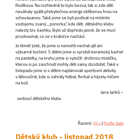
Rudíkova. Na rozhledně to bylo bezva, tak si zde děti
neváhaly spálit přebytečnou energii oblíbenou hrou na
schovávanou. Také jsme se byli podívat na místním
vodojemu zvaný „ ponorka“, kde děti dětského klubu
nalezly tzv. kashku. Bylo už dopředu jasné, že se musí
prozkoumat, co se v krabičce nachází.
Je téměř jisté, že jsme si nemohli nechat ujít ani
výtvarné tvoření. S dětmi jsme si vyrobili keramický kachel
na pastelky, na kruhu jsme si vytočili drobnou mističku,
kterou si po zaschnutí mohly děti samy dozdobit. Také v
listopadu jsme si s dětmi naplánovali sportovní aktivity
v tělocvičně, kde si zahrály fotbal, florbal a házely míčem
na koš.
Jana Janků –
vedoucí dětského klubu
Řazení:
Alba
|
Podle data
Dětský klub - listopad 2018