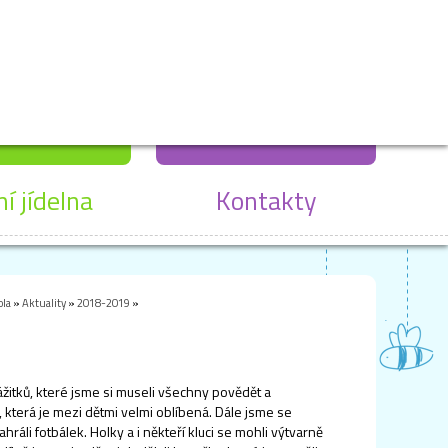
ní jídelna
Kontakty
ola
»
Aktuality
»
2018-2019
»
ážitků, které jsme si museli všechny povědět a
která je mezi dětmi velmi oblíbená. Dále jsme se
hráli fotbálek. Holky a i někteří kluci se mohli výtvarně