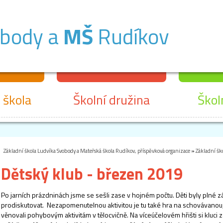
obody a
MŠ
Rudíkov
 škola
Školní družina
Škol
Základní škola Ludvíka Svobody a Mateřská škola Rudíkov, příspěvková organizace
»
Základní šk
Dětský klub - březen 2019
Po jarních prázdninách jsme se sešli zase v hojném počtu. Děti byly plné z
prodiskutovat. Nezapomenutelnou aktivitou je tu také hra na schovávanou, 
věnovali pohybovým aktivitám v tělocvičně. Na víceúčelovém hřišti si kluci za