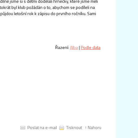
dílně jsme si s dětmi dodělali hrnečky, které jsme měli
ntokrát byl klub požádán o to, abychom se podíleli na
 půjdou letošní rok k zápisu do prvního ročníku. Sami
Řazení:
Alba
|
Podle data
Poslat na e-mail
Tisknout
↑ Nahoru