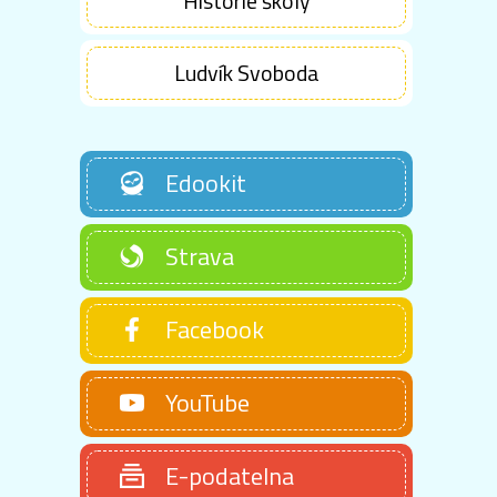
Historie školy
Ludvík Svoboda
Edookit
Strava
Facebook
YouTube
E-podatelna