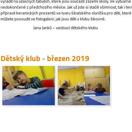
vyřádit na úžasných tabulích, které jsou součástí zázemí školy. Ve výtvarné 
nedokončené z předchozího měsíce. Jak už jste si stačili všimnout, tak i te
přípravě keramických prezentů ve tvaru šibalského sluníčka pro děti, které
můžete posoudit ve fotogalerii, jak jsou děti v klubu šikovné.
Jana Janků – vedoucí dětského klubu
Dětský klub - březen 2019