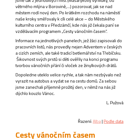
jsme tak z jednotlivých míst (Masarykovy vyhlídky, od
větrného mlýna v Borovině,…) pozorovat, jak se nad
městem rodí nový den. Po krátkém rozchodu na náměstí
naše kroky směřovaly k cíli celé akce – do Městského
kulturního centra v Předzámčí, kde nás již čekala paní se
vzdělávacím programem „Cesty vánočním časem“.
Informace na jednotlivých panelech, jež žáci zapisovali do
pracovních listů, nás provedly nejen Adventem v českých
a cizích zemích, ale také tradicí betlemářství na Třebíčsku.
Šikovnost svých prstů si děti ověřily na konci programu
tvorbou vánočních přání či vloček ze žinylkových drátů.
Dopoledne uteklo velice rychle, a tak nám nezbývalo než
vyrazit na autobus a vydat se na cestu domů. Za sebou
jsme zanechali příjemně prožitý den, v němž na nás již
dýchlo kouzlo Vánoc.
L. Pužová
Řazení:
Alba
|
Podle data
Cesty vánočním časem