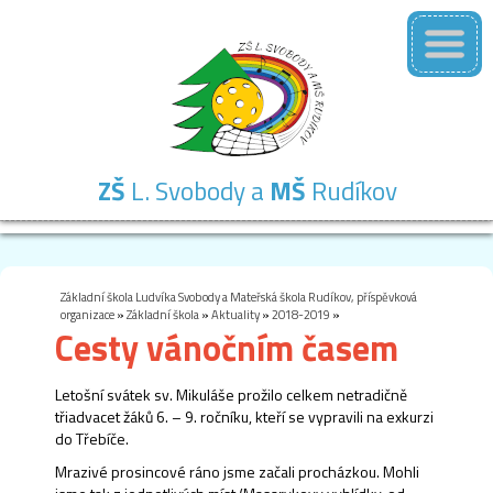
ZŠ
L. Svobody a
MŠ
Rudíkov
Základní
Mateřská
Školní
Školní
Kontakty
škola
škola
družina
jídelna
Základní škola Ludvíka Svobody a Mateřská škola Rudíkov, příspěvková
organizace
»
Základní škola
»
Aktuality
»
2018-2019
»
Cesty vánočním časem
Letošní svátek sv. Mikuláše prožilo celkem netradičně
třiadvacet žáků 6. – 9. ročníku, kteří se vypravili na exkurzi
do Třebíče.
Mrazivé prosincové ráno jsme začali procházkou. Mohli