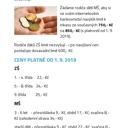
Žádáme rodiče dětí MŠ, aby si
ve svém internetovém
bankovnictví navýšili limit k
inkasu ze současných
750,- Kč
na
850,- Kč
(s platností od 1. 9.
2019).
Rodiče žáků ZŠ limit nezvyšují - i po navýšení cen
postačuje dosavadní limit 600,- Kč.
CENY PLATNÉ OD 1. 9. 2019
ZŠ
1. - 4. třída 22,- Kč
5. - 8. třída 24,- Kč
9. třída 25,- Kč
MŠ
3 - 6 let - přesnídávka 9,- Kč, oběd 17,- Kč, svačina 8,-
Kč (celodenní strava 34,- Kč)
starší děti - přesnídávka 9,- Kč, oběd 22,- Kč, svačina 8,-