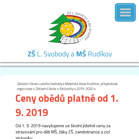
ZŠ
L. Svobody a
MŠ
Rudíkov
Základní
Mateřská
Školní
Školní
Kontakty
škola
škola
družina
jídelna
Základní škola Ludvíka Svobody a Mateřská škola Rudíkov, příspěvková
organizace
»
Základní škola
»
Aktuality
»
2019-2020
»
Ceny obědů platné od 1.
9. 2019
Od 1. 9. 2019 navyšujeme ve školní jídelně ceny za
stravování pro děti MŠ, žáky ZŠ, zaměstnance a cizí
strávníky.