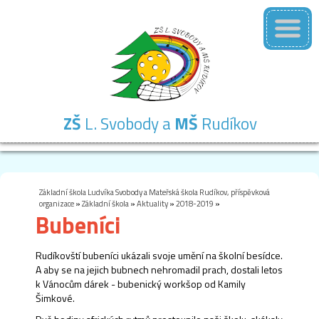
ZŠ
L. Svobody a
MŠ
Rudíkov
Základní
Mateřská
Školní
Školní
Kontakty
škola
škola
družina
jídelna
Základní škola Ludvíka Svobody a Mateřská škola Rudíkov, příspěvková
organizace
»
Základní škola
»
Aktuality
»
2018-2019
»
Bubeníci
Rudíkovští bubeníci ukázali svoje umění na školní besídce.
A aby se na jejich bubnech nehromadil prach, dostali letos
k Vánocům dárek - bubenický workšop od Kamily
Šimkové.