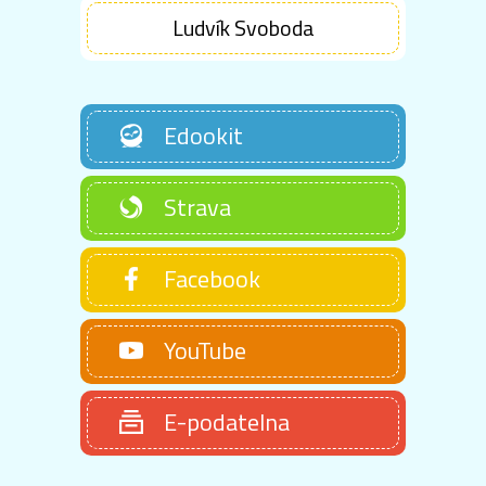
Ludvík Svoboda
Edookit
Strava
Facebook
YouTube
E-podatelna