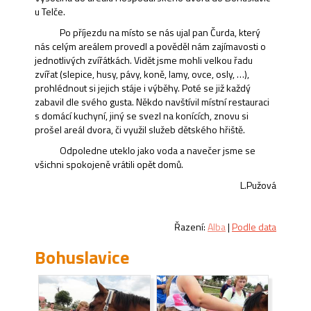
u Telče.
Po příjezdu na místo se nás ujal pan Čurda, který
nás celým areálem provedl a pověděl nám zajímavosti o
jednotlivých zvířátkách. Vidět jsme mohli velkou řadu
zvířat (slepice, husy, pávy, koně, lamy, ovce, osly, …),
prohlédnout si jejich stáje i výběhy. Poté se již každý
zabavil dle svého gusta. Někdo navštívil místní restauraci
s domácí kuchyní, jiný se svezl na konících, znovu si
prošel areál dvora, či využil služeb dětského hřiště.
Odpoledne uteklo jako voda a navečer jsme se
všichni spokojeně vrátili opět domů.
L.Pužová
Řazení:
Alba
|
Podle data
Bohuslavice