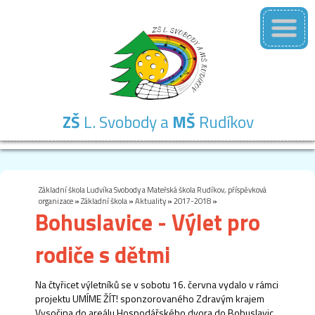
ZŠ
L. Svobody a
MŠ
Rudíkov
Základní
Mateřská
Školní
Školní
Kontakty
škola
škola
družina
jídelna
Základní škola Ludvíka Svobody a Mateřská škola Rudíkov, příspěvková
organizace
»
Základní škola
»
Aktuality
»
2017-2018
»
Bohuslavice - Výlet pro
rodiče s dětmi
Na čtyřicet výletníků se v sobotu 16. června vydalo v rámci
projektu UMÍME ŽÍT! sponzorovaného Zdravým krajem
Vysočina do areálu Hospodářského dvora do Bohuslavic