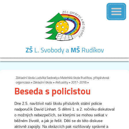
ZŠ
L. Svobody a
MŠ
Rudíkov
Základní
Mateřská
Školní
Školní
Kontakty
škola
škola
družina
jídelna
Základní škola Ludvíka Svobody a Mateřská škola Rudíkov, příspěvková
organizace
»
Základní škola
»
Aktuality
»
2017-2018
»
Beseda s policistou
Dne 2.5. navštívil naši školu příslušník státní policie
nadporučík David Linhart. S dětmi 1. a 2. ročníku diskutoval
o možných nebezpečích, se kterými se mohou setkat v
běžném životě, a jak je řešit. Děti se do této diskuse
aktivně zapojily. Na obrázcích pak rozlišovaly správné a