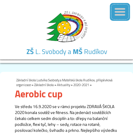
ZŠ
L. Svobody a
MŠ
Rudíkov
Základní
Mateřská
Školní
Školní
Kontakty
škola
škola
družina
jídelna
Základní škola Ludvíka Svobody a Mateřská škola Rudíkov, příspěvková
organizace
»
Základní škola
»
Aktuality
»
2020-2021
»
Aerobic cup
Ve středu 16.9.2020 se v rámci projektu ZDRAVÁ ŠKOLA
2020 konala soutěž ve fitness. Na jedenáct soutěžících
čekalo celkem sedm disciplín a to: dřepy na balanční
podložce, flexi tyč, lehy – sedy, rotace na rotaně,
posilovací kolečko, švihadlo a prkno. Nejlepšího výsledku