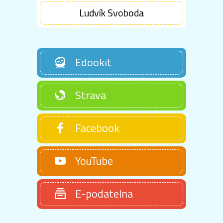
Ludvík Svoboda
Edookit
Strava
Facebook
YouTube
E-podatelna