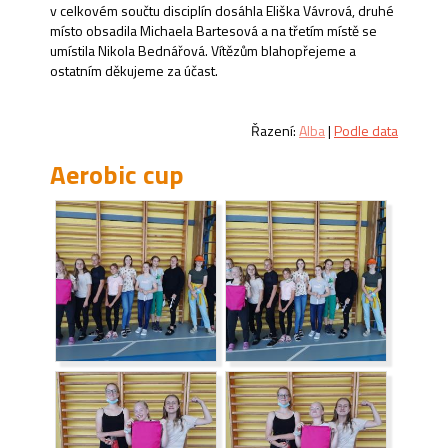
v celkovém součtu disciplín dosáhla Eliška Vávrová, druhé
místo obsadila Michaela Bartesová a na třetím místě se
umístila Nikola Bednářová. Vítězům blahopřejeme a
ostatním děkujeme za účast.
Řazení:
Alba
|
Podle data
Aerobic cup