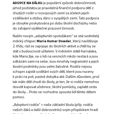
ADOPCE NA DÁLKU
je populární způsob dobročinnosti,
jehož podstatou je pravidelná finanční podpora dětí z
chudých rodin v rozvojových zemí za účelem jejich
vzdělávání a obživy dárci z vyspělých zemí. Tato podpora
je obvykle poskytována po dobu školní docházky nebo
do zahájení výdělečné pracovní činnosti.
Naším novým „adoptivním spolužákem“ se stal sedmiletý
indický chlapec
Maria Kumar Dowder
, který navštěvuje
2. třídu, rád se zapojuje do školních aktivit a chtěl by se
stát v budoucnosti učitelem. V indickém státě Karnataka,
kde Maria žije, se o lidi na vesnicích nikdo nestará a jsou
odkázáni sami na sebe. Jsou mnohdy negramotní a jejich
životní podmínky jsou velmi žalostné. Rodiče nejsou
schopni zajistit vzdělání svých dětí, které jsou nuceny
k práci na poli, pastvě dobytka atd. Dalším důvodem, proč
tak málo dětí chodí do školy, je ten, že si rodiče nemohou
dovolit kupovat učebnice, školní pomůcky, zaplatit cestu
do školy… Proto se rozhodne spousta lidí těmto dětem
pomoci.
„Adoptivní rodiče“ = naše základní škola (příp. rodiče
našich žáků a další dobrovolníci) svým příspěvkem hradí