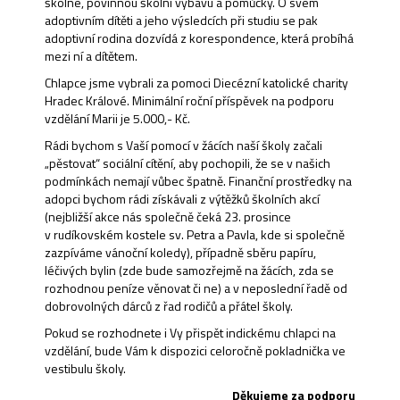
školné, povinnou školní výbavu a pomůcky. O svém
adoptivním dítěti a jeho výsledcích při studiu se pak
adoptivní rodina dozvídá z korespondence, která probíhá
mezi ní a dítětem.
Chlapce jsme vybrali za pomoci Diecézní katolické charity
Hradec Králové. Minimální roční příspěvek na podporu
vzdělání Marii je 5.000,- Kč.
Rádi bychom s Vaší pomocí v žácích naší školy začali
„pěstovat“ sociální cítění, aby pochopili, že se v našich
podmínkách nemají vůbec špatně. Finanční prostředky na
adopci bychom rádi získávali z výtěžků školních akcí
(nejbližší akce nás společně čeká 23. prosince
v rudíkovském kostele sv. Petra a Pavla, kde si společně
zazpíváme vánoční koledy), případně sběru papíru,
léčivých bylin (zde bude samozřejmě na žácích, zda se
rozhodnou peníze věnovat či ne) a v neposlední řadě od
dobrovolných dárců z řad rodičů a přátel školy.
Pokud se rozhodnete i Vy přispět indickému chlapci na
vzdělání, bude Vám k dispozici celoročně pokladnička ve
vestibulu školy.
Děkujeme za podporu