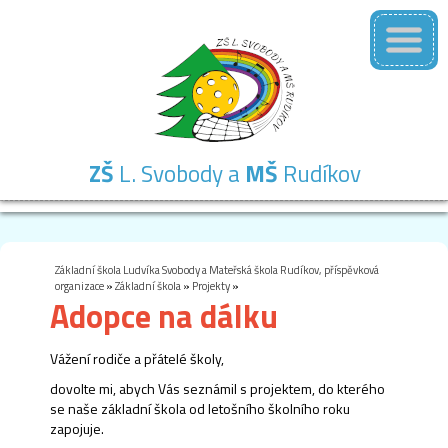
ZŠ
L. Svobody a
MŠ
Rudíkov
Základní
Mateřská
Školní
Školní
Kontakty
škola
škola
družina
jídelna
Základní škola Ludvíka Svobody a Mateřská škola Rudíkov, příspěvková
organizace
»
Základní škola
»
Projekty
»
Adopce na dálku
Vážení rodiče a přátelé školy,
dovolte mi, abych Vás seznámil s projektem, do kterého
se naše základní škola od letošního školního roku
zapojuje.