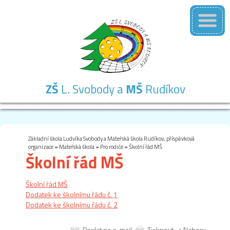
ZŠ
L. Svobody a
MŠ
Rudíkov
Základní
Mateřská
Školní
Školní
Kontakty
škola
škola
družina
jídelna
Základní škola Ludvíka Svobody a Mateřská škola Rudíkov, příspěvková
organizace
»
Mateřská škola
»
Pro rodiče
»
Školní řád MŠ
Školní řád MŠ
Školní řád MŠ
Dodatek ke školnímu řádu č. 1
Dodatek ke školnímu řádu č. 2
Poslat na e-mail
Tisknout
↑ Nahoru