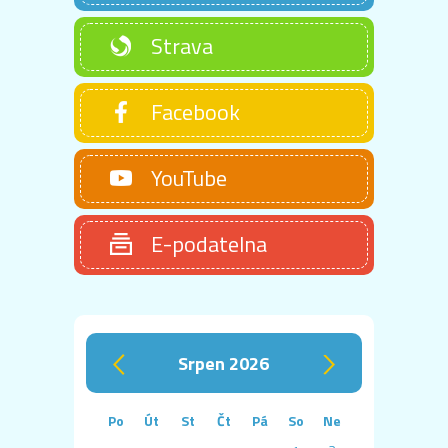
Strava
Facebook
YouTube
E-podatelna
srpen 2026
‹
›
Po
Út
St
Čt
Pá
So
Ne