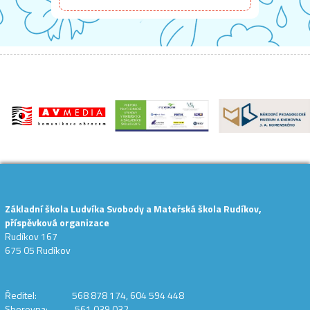
Základní škola Ludvíka Svobody a Mateřská škola Rudíkov,
příspěvková organizace
Rudíkov 167
675 05 Rudíkov
Ředitel: 568 878 174, 604 594 448
Sborovna: 561 039 032