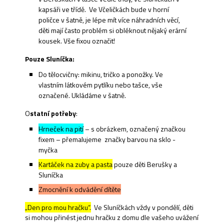
kapsáři ve třídě. Ve Včeličkách bude v horní
poličce v šatně, je lépe mít více náhradních věcí,
děti mají často problém si obléknout nějaký erární
kousek. Vše fixou označit!
Pouze Sluníčka:
Do tělocvičny: mikinu, tričko a ponožky. Ve
vlastním látkovém pytlíku nebo tašce, vše
označené. Ukládáme v šatně.
O
statní potřeby
:
Hrneček na pití
– s obrázkem, označený značkou
fixem – přemalujeme značky barvou na sklo -
myčka
Kartáček na zuby a pasta
pouze děti Berušky a
Sluníčka
Zmocnění k odvádění dítěte
„Den pro mou hračku“.
Ve Sluníčkách vždy v pondělí, děti
si mohou přinést jednu hračku z domu dle vašeho uvážení