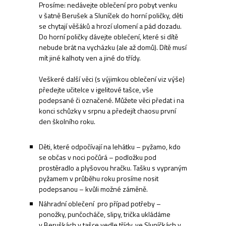
Prosíme: nedávejte oblečení pro pobyt venku
v šatně Berušek a Sluníček do horní poličky, děti
se chytají věšáků a hrozí ulomení a pád dozadu.
Do horní poličky dávejte oblečení, které si dítě
nebude brát na vycházku (ale až domů). Dítě musí
mít jiné kalhoty ven a jiné do třídy.
Veškeré další věci (s výjimkou oblečení viz výše)
předejte učitelce v igelitové tašce, vše
podepsané či označené. Můžete věci předat i na
konci schůzky v srpnu a předejít chaosu první
den školního roku.
Děti, které odpočívají na lehátku – pyžamo, kdo
se občas v noci počůrá – podložku pod
prostěradlo a plyšovou hračku. Tašku s vypraným
pyžamem v průběhu roku prosíme nosit
podepsanou – kvůli možné záměně.
Náhradní oblečení pro případ potřeby –
ponožky, punčocháče, slipy, trička ukládáme
v Beruškách v tašce vedle třídy, ve Sluníčkách v