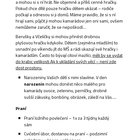
a mohou si s ní hrát. Ne objemné a příliš cenné hračky.
Pokud chce dítě pouze hračku dětem ukázat – rodiče
počkají a odnesou si ji domů. Máme pravidlo, že si s ní
hrají sami, půjčit ji mohou kamarádovi jen oni sami, ovšem
nemůžeme zaručit, že se nepoškodí…
Berušky a Včeličky si mohou přinést drobnou
plyšovou hračku kdykoliv. Dětem (zejména mladším) to
usnadní po víkendu jít do MŠ a rádi ukazují své hračky i
kamarádům. Často to bývají citoví mazlíci,
měli by se vydat
do krabic velikosti A4 k ukládání svých věcí – není zde
dost prostoru.
Narozeniny Vašich dětí s nimi slavíme. V den
narozenin
mohou donést něco malého pro
kamarády ovoce, zeleninu, perníčky, drobné
sušší zákusky, bonbóny, obrázek, záleží na Vás….
Praní
Praní ložního povlečení – 1x za 3 týdny každý
sám
Cvičební úbor, dostanou na praní – podzimní