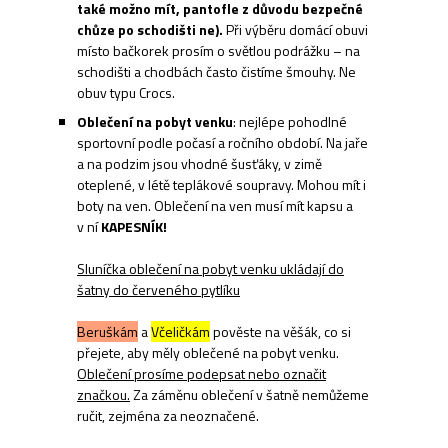
také možno mít, pantofle z důvodu bezpečné
chůze po schodišti ne).
Při výběru domácí obuvi
místo bačkorek prosím o světlou podrážku – na
schodišti a chodbách často čistíme šmouhy. Ne
obuv typu Crocs.
Oblečení na pobyt venku
: nejlépe pohodlné
sportovní podle počasí a ročního období. Na jaře
a na podzim jsou vhodné šusťáky, v zimě
oteplené, v létě teplákové soupravy. Mohou mít i
boty na ven. Oblečení na ven musí mít kapsu a
v ní
KAPESNÍK!
Sluníčka oblečení na pobyt venku
ukládají do
šatny do červeného pytlíku
Beruškám
a
Včeličkám
pověste na věšák, co si
přejete, aby měly oblečené na pobyt venku.
Oblečení prosíme podepsat nebo označit
značkou.
Za záměnu oblečení v šatně nemůžeme
ručit, zejména za neoznačené.