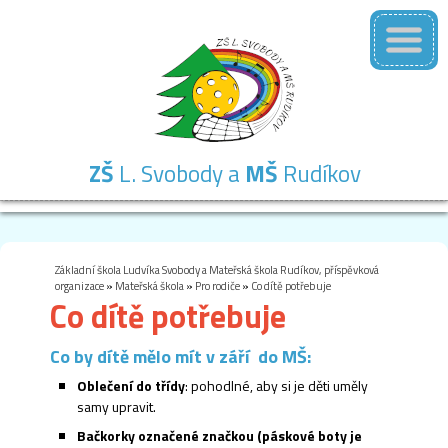
ZŠ
L. Svobody a
MŠ
Rudíkov
Základní
Mateřská
Školní
Školní
Kontakty
škola
škola
družina
jídelna
Základní škola Ludvíka Svobody a Mateřská škola Rudíkov, příspěvková
organizace
»
Mateřská škola
»
Pro rodiče
»
Co dítě potřebuje
Co dítě potřebuje
Co by dítě mělo mít v září do MŠ:
Oblečení do třídy
: pohodlné, aby si je děti uměly
samy upravit.
Bačkorky označené značkou (páskové boty je