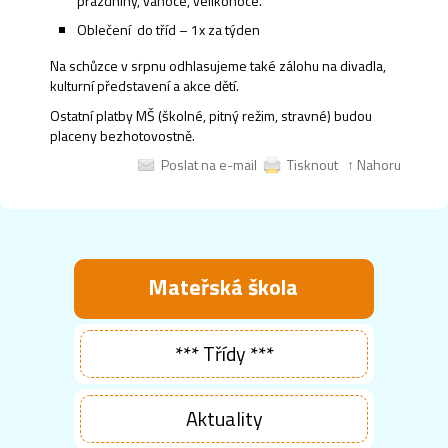
prázdniny, vánoce, velikonoce.
Oblečení do tříd – 1x za týden
Na schůzce v srpnu odhlasujeme také zálohu na divadla,
kulturní představení a akce dětí.
Ostatní platby MŠ (školné, pitný režim, stravné) budou
placeny bezhotovostně.
Poslat na e-mail
Tisknout
↑ Nahoru
Mateřská škola
*** Třídy ***
Aktuality