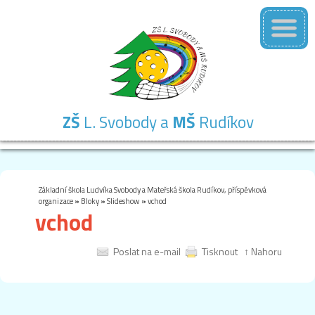
ZŠ
L. Svobody a
MŠ
Rudíkov
Základní
Mateřská
Školní
Školní
Kontakty
škola
škola
družina
jídelna
Základní škola Ludvíka Svobody a Mateřská škola Rudíkov, příspěvková
organizace
»
Bloky
»
Slideshow
»
vchod
vchod
Poslat na e-mail
Tisknout
↑ Nahoru