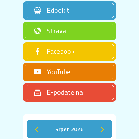
Edookit
Strava
Facebook
YouTube
E-podatelna
srpen 2026
‹
›