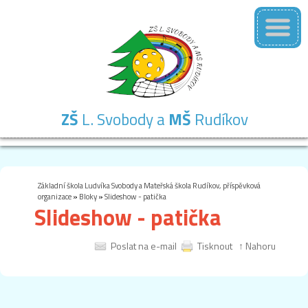
ZŠ
L. Svobody a
MŠ
Rudíkov
Základní
Mateřská
Školní
Školní
Kontakty
škola
škola
družina
jídelna
Základní škola Ludvíka Svobody a Mateřská škola Rudíkov, příspěvková
organizace
»
Bloky
»
Slideshow - patička
Slideshow - patička
Poslat na e-mail
Tisknout
↑ Nahoru