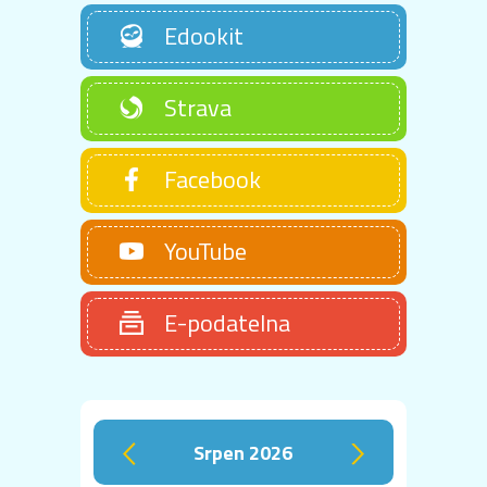
Edookit
Strava
Facebook
YouTube
E-podatelna
srpen 2026
‹
›