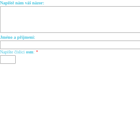
Napiště nám váš názor:
Jméno a příjmení:
Napište číslici
osm
:
*