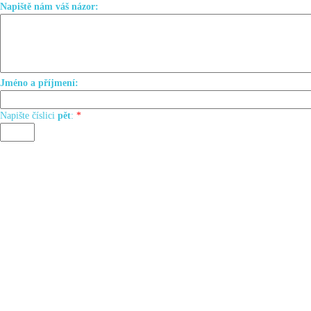
Napiště nám váš názor:
Jméno a příjmení:
Napište číslici
pět
:
*