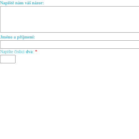
Napiště nám váš názor:
Jméno a příjmení:
Napište číslici
dva
:
*