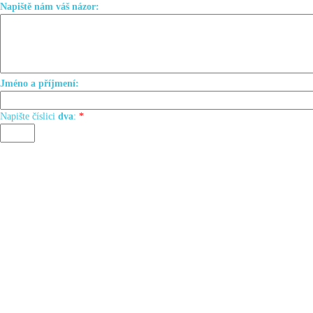
Napiště nám váš názor:
Jméno a příjmení:
Napište číslici
dva
:
*