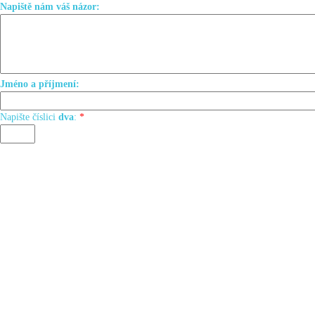
Napiště nám váš názor:
Jméno a příjmení:
Napište číslici
dva
:
*