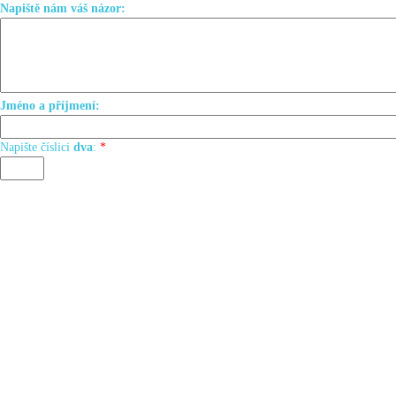
Napiště nám váš názor:
Jméno a příjmení:
Napište číslici
dva
:
*