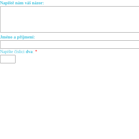
Napiště nám váš názor:
Jméno a příjmení:
Napište číslici
dva
:
*