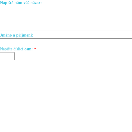
Napiště nám váš názor:
Jméno a příjmení:
Napište číslici
osm
:
*